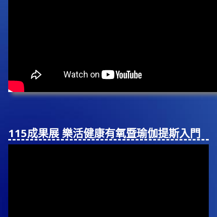
115成果展 樂活健康有氧暨瑜伽提斯入⾨