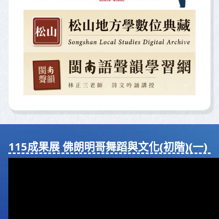
115成果展 佛朗明哥舞蹈與⽂化(初階)(⼀)