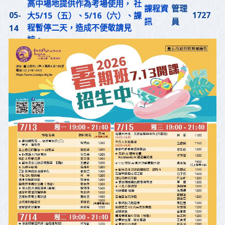
高中場地提供作為考場使用， 社
課程資
管理
05-
1727
大5/15（五）、5/16（六）、課
訊
員
程暫停二天，造成不便敬請見
14
諒。
課程資
管理
臺北市市民進修券今日115/5/11
05-
2376
開始登記喔!
訊
員
12
招生簡章