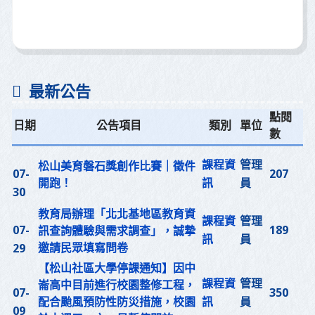
最新公告
點閱
日期
公告項目
類別
單位
數
課程資
管理
松山美育磐石獎創作比賽｜徵件
07-
207
開跑！
訊
員
30
教育局辦理「北北基地區教育資
課程資
管理
07-
189
訊查詢體驗與需求調查」，誠摯
訊
員
邀請民眾填寫問卷
29
【松山社區大學停課通知】因中
課程資
管理
崙高中目前進行校園整修工程，
07-
350
配合颱風預防性防災措施，校園
訊
員
09