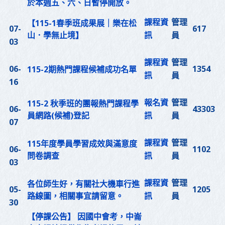
於本週五、六、日暫停開放。
課程資
管理
【115-1春季班成果展｜樂在松
07-
617
山．學無止境】
訊
員
03
課程資
管理
06-
1354
115-2期熱門課程候補成功名單
訊
員
16
報名資
管理
115-2 秋季班的團報熱門課程學
06-
43303
員網路(候補)登記
訊
員
07
課程資
管理
115年度學員學習成效與滿意度
06-
1102
問卷調查
訊
員
03
課程資
管理
各位師生好，有關社大機車行進
05-
1205
路線圖，相關事宜請留意。
訊
員
30
【停課公告】 因國中會考，中崙