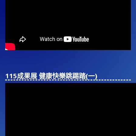
115成果展 健康快樂跳踢踏(⼀)