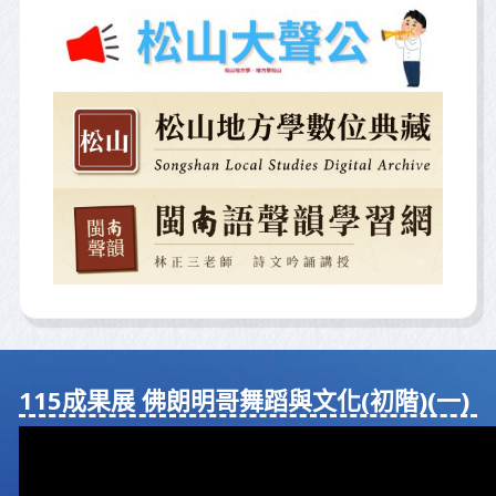
115成果展 佛朗明哥舞蹈與⽂化(初階)(⼀)