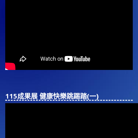
115成果展 健康快樂跳踢踏(⼀)