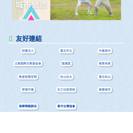
友好連結
財團法人
臺北市立
中崙高中
泛美國際文教基金會
酷課雲
報修系統
教室智慧空間
松山社大
臺北松山
管理平臺
志工社部落格
健康城市
御華興糕餅店
看守台灣協會