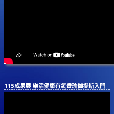
115成果展 樂活健康有氧暨瑜伽提斯入⾨