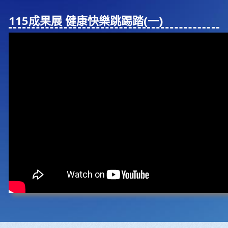
115成果展 健康快樂跳踢踏(⼀)