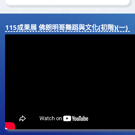
115成果展 佛朗明哥舞蹈與⽂化(初階)(⼀)