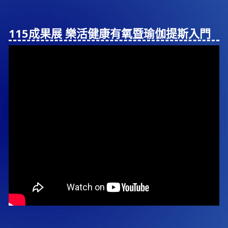
115成果展 樂活健康有氧暨瑜伽提斯入⾨