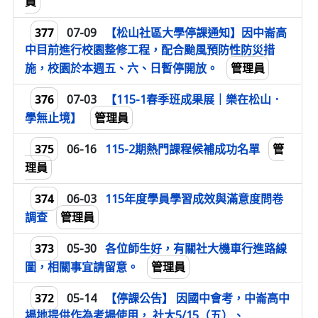
員
377
07-09
【松山社區大學停課通知】因中崙高
中目前進行校園整修工程，配合颱風預防性防災措
管理員
施，校園於本週五、六、日暫停開放。
376
07-03
【115-1春季班成果展｜樂在松山．
管理員
學無止境】
375
管
06-16
115-2期熱門課程候補成功名單
理員
374
06-03
115年度學員學習成效與滿意度問卷
管理員
調查
373
05-30
各位師生好，有關社大機車行進路線
管理員
圖，相關事宜請留意。
372
05-14
【停課公告】 因國中會考，中崙高中
場地提供作為考場使用， 社大5/15（五）、