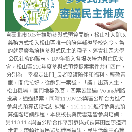
自臺北市105年推動參與式預算開始，松山社大即以
義務方式投入松山區唯一的陪伴輔導學校迄今。為
的就是廣為培植參與式民主的種子、落實社區大學
公民社會的職志。109年投入各場次培力與住民大
會，松山區110年度參與式預算提案案件共有四件，
分別為：幸福走出門_長者照護陪伴和福利、輕盈青
銀，間代拉好，從齡到一案號、「讓」出新人生、
松山機場，國門地標改善，四案皆經過i-Voting網路
投票，通過錄案，同時110.09.23與區公所合力進行
參與式預算初階培訓課程、110.11.10進行參與式預
算進階培訓課程，本校校長與黃雲廷皆參與培訓，
另110.11.4與區公所合作舉辦參與式預算田園廊道齊
步走，帶領社區民眾認識民福里、民生活動中心等