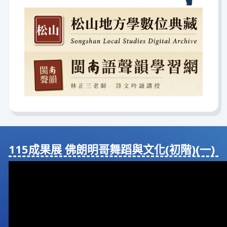
115成果展 佛朗明哥舞蹈與⽂化(初階)(⼀)