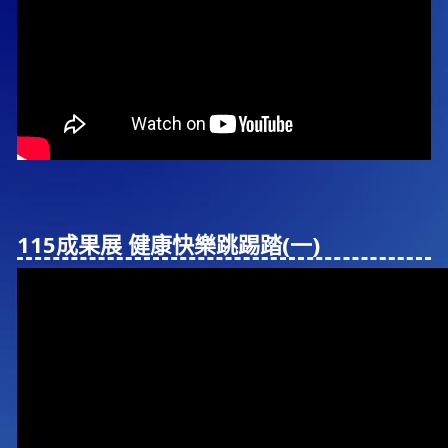
115成果展 健康快樂跳踢踏(⼀)