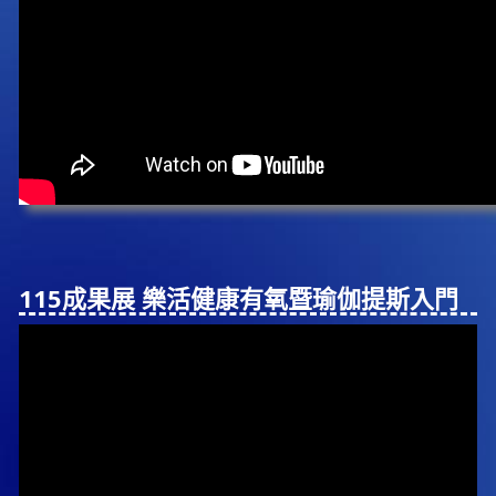
115成果展 樂活健康有氧暨瑜伽提斯入⾨