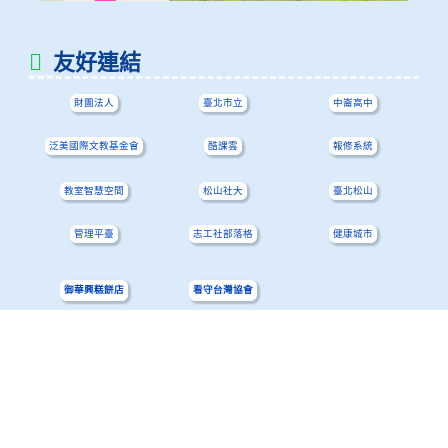
友好連結
財團法人
臺北市立
中崙高中
泛美國際文教基金會
酷課雲
報修系統
教室智慧空間
松山社大
臺北松山
管理平臺
志工社部落格
健康城市
御華興糕餅店
看守台灣協會
校園位置