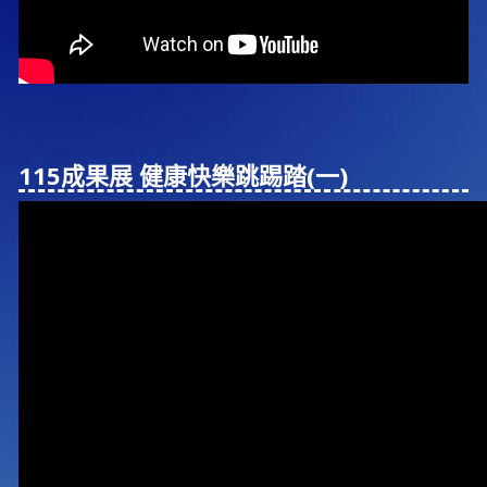
115成果展 健康快樂跳踢踏(⼀)