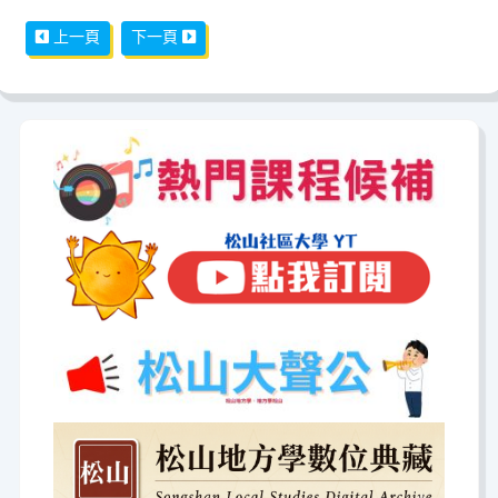
上一篇文章: 松山婦聯五村 — 眷村媽媽的記憶
下一篇文章: 松山新城-松山華城第13區
上一頁
下一頁