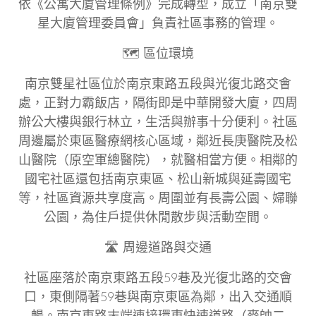
依《公寓大廈管理條例》完成轉型，成立「南京雙
星大廈管理委員會」負責社區事務的管理。
🗺
區位環境
南京雙星社區位於南京東路五段與光復北路交會
處，正對力霸飯店，隔街即是中華開發大廈，四周
辦公大樓與銀行林立，生活與辦事十分便利。社區
周邊屬於東區醫療網核心區域，鄰近長庚醫院及松
山醫院（原空軍總醫院），就醫相當方便。相鄰的
國宅社區還包括南京東區、松山新城與延壽國宅
等，社區資源共享度高。周圍並有長壽公園、婦聯
公園，為住戶提供休閒散步與活動空間。
🛣
周邊道路與交通
社區座落於南京東路五段59巷及光復北路的交會
口，東側隔著59巷與南京東區為鄰，出入交通順