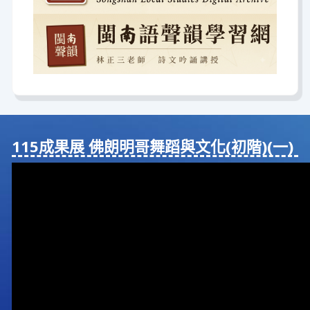
115成果展 佛朗明哥舞蹈與⽂化(初階)(⼀)