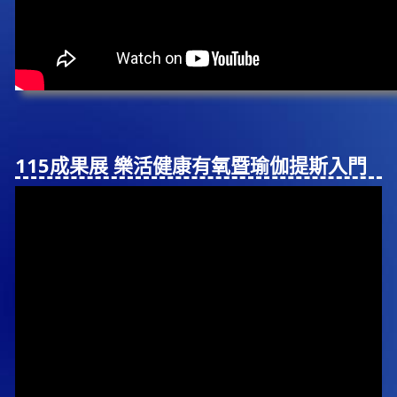
115成果展 樂活健康有氧暨瑜伽提斯入⾨